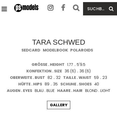
SUCHBEGRIFF
S
HAUPTMENÜ
EINGEBEN
ÖFFNEN
TARA SCHWED
SEDCARD
MODELBOOK
POLAROIDS
GRÖSSE . HEIGHT
1.77
.
5'9.5
KONFEKTION . SIZE
36 (6)
.
36 (6)
OBERWEITE . BUST
82
.
32
TAILLE . WAIST
59
.
23
HÜFTE . HIPS
89
.
35
SCHUHE . SHOES
40
AUGEN . EYES
BLAU . BLUE
HAARE . HAIR
BLOND . LIGHT
GALLERY