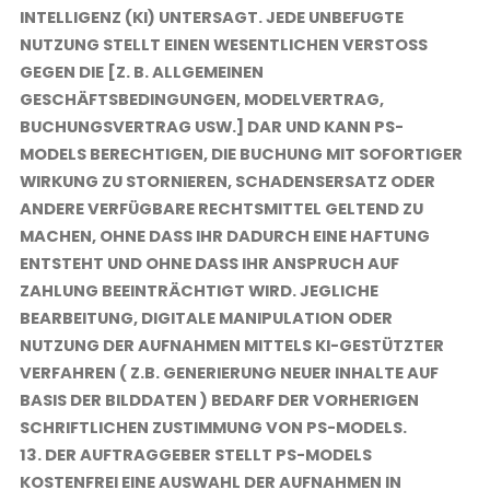
INTELLIGENZ (KI) UNTERSAGT. JEDE UNBEFUGTE
NUTZUNG STELLT EINEN WESENTLICHEN VERSTOSS G
EGEN DIE [Z. B. ALLGEMEINEN G
ESCHÄFTSBEDINGUNGEN, MODELVERTRAG, B
UCHUNGSVERTRAG USW.] DAR UND KANN PS-M
ODELS BERECHTIGEN, DIE BUCHUNG MIT SOFORTIGER W
IRKUNG ZU STORNIEREN, SCHADENSERSATZ ODER A
NDERE VERFÜGBARE RECHTSMITTEL GELTEND ZU M
ACHEN, OHNE DASS IHR DADURCH EINE HAFTUNG E
NTSTEHT UND OHNE DASS IHR ANSPRUCH AUF Z
AHLUNG BEEINTRÄCHTIGT WIRD. JEGLICHE B
EARBEITUNG, DIGITALE MANIPULATION ODER N
UTZUNG DER AUFNAHMEN MITTELS KI-GESTÜTZTER V
ERFAHREN ( Z.B. GENERIERUNG NEUER INHALTE AUF B
ASIS DER BILDDATEN ) BEDARF DER VORHERIGEN S
CHRIFTLICHEN ZUSTIMMUNG VON PS-MODELS.
13. DER AUFTRAGGEBER STELLT PS-MODELS
KOSTENFREI EINE AUSWAHL DER AUFNAHMEN IN