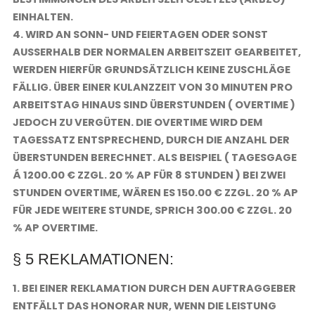
EINHALTEN.
4. WIRD AN SONN- UND FEIERTAGEN ODER SONST
AUSSERHALB DER NORMALEN ARBEITSZEIT GEARBEITET, W
ERDEN HIERFÜR GRUNDSÄTZLICH KEINE ZUSCHLÄGE F
ÄLLIG. ÜBER EINER KULANZZEIT VON 30 MINUTEN PRO A
RBEITSTAG HINAUS SIND ÜBERSTUNDEN ( OVERTIME ) J
EDOCH ZU VERGÜTEN. DIE OVERTIME WIRD DEM T
AGESSATZ ENTSPRECHEND, DURCH DIE ANZAHL DER Ü
BERSTUNDEN BERECHNET. ALS BEISPIEL ( TAGESGAGE Á
1200.00 € ZZGL. 20 % AP FÜR 8 STUNDEN ) BEI ZWEI S
TUNDEN OVERTIME, WÄREN ES 150.00 € ZZGL. 20 % AP F
ÜR JEDE WEITERE STUNDE, SPRICH 300.00 € ZZGL. 20 %
AP OVERTIME.
§ 5 REKLAMATIONEN:
1. BEI EINER REKLAMATION DURCH DEN AUFTRAGGEBER
ENTFÄLLT DAS HONORAR NUR, WENN DIE LEISTUNG