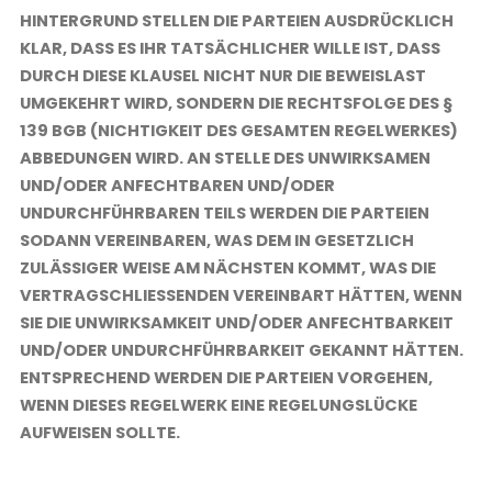
HINTERGRUND STELLEN DIE PARTEIEN AUSDRÜCKLICH
KLAR, DASS ES IHR TATSÄCHLICHER WILLE IST, DASS
DURCH DIESE KLAUSEL NICHT NUR DIE BEWEISLAST
UMGEKEHRT WIRD, SONDERN DIE RECHTSFOLGE DES §
139 BGB (NICHTIGKEIT DES GESAMTEN REGELWERKES)
ABBEDUNGEN WIRD. AN STELLE DES UNWIRKSAMEN
UND/ODER ANFECHTBAREN UND/ODER
UNDURCHFÜHRBAREN TEILS WERDEN DIE PARTEIEN
SODANN VEREINBAREN, WAS DEM IN GESETZLICH
ZULÄSSIGER WEISE AM NÄCHSTEN KOMMT, WAS DIE
VERTRAGSCHLIESSENDEN VEREINBART HÄTTEN, WENN S
IE DIE UNWIRKSAMKEIT UND/ODER ANFECHTBARKEIT U
ND/ODER UNDURCHFÜHRBARKEIT GEKANNT HÄTTEN. E
NTSPRECHEND WERDEN DIE PARTEIEN VORGEHEN, W
ENN DIESES REGELWERK EINE REGELUNGSLÜCKE A
UFWEISEN SOLLTE.