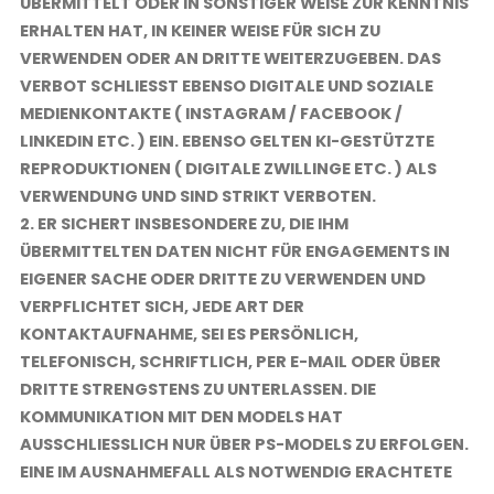
ÜBERMITTELT ODER IN SONSTIGER WEISE ZUR KENNTNIS
ERHALTEN HAT, IN KEINER WEISE FÜR SICH ZU
VERWENDEN ODER AN DRITTE WEITERZUGEBEN. DAS
VERBOT SCHLIESST EBENSO DIGITALE UND SOZIALE M
EDIENKONTAKTE ( INSTAGRAM / FACEBOOK / L
INKEDIN ETC. ) EIN. EBENSO GELTEN KI-GESTÜTZTE R
EPRODUKTIONEN ( DIGITALE ZWILLINGE ETC. ) ALS V
ERWENDUNG UND SIND STRIKT VERBOTEN.
2. ER SICHERT INSBESONDERE ZU, DIE IHM
ÜBERMITTELTEN DATEN NICHT FÜR ENGAGEMENTS IN
EIGENER SACHE ODER DRITTE ZU VERWENDEN UND
VERPFLICHTET SICH, JEDE ART DER
KONTAKTAUFNAHME, SEI ES PERSÖNLICH,
TELEFONISCH, SCHRIFTLICH, PER E-MAIL ODER ÜBER
DRITTE STRENGSTENS ZU UNTERLASSEN. DIE
KOMMUNIKATION MIT DEN MODELS HAT
AUSSCHLIESSLICH NUR ÜBER PS-MODELS ZU ERFOLGEN. E
INE IM AUSNAHMEFALL ALS NOTWENDIG ERACHTETE K