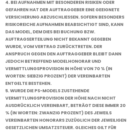
4. BEI AUFNAHMEN MIT BESONDEREN RISIKEN ODER
GEFAHREN HAT DER AUFTRAGGEBER EINE GEEIGNETE
VERSICHERUNG ABZUSCHLIESSEN. SOFERN BESONDERS R
ISIKOREICHE AUFNAHMEN BEABSICHTIGT SIND, KANN D
AS MODEL, DEM DIES BEI BUCHUNG BZW. A
UFTRAGSERTEILUNG NICHT BEKANNT GEGEBEN W
URDE, VOM VERTRAG ZURÜCKTRETEN. DER A
NSPRUCH GEGEN DEN AUFTRAGGEBER BLEIBT DANN J
EDOCH BETREFFEND MODELHONORAR UND V
ERMITTLUNGSPROVISION IN HÖHE VON 70 % (IN W
ORTEN: SIEBZIG PROZENT) DER VEREINBARTEN E
NTGELTE BESTEHEN.
5. WURDE DIE PS-MODELS ZUSTEHENDE
VERMITTLUNGSPROVISION DER HÖHE NACH NICHT
AUSDRÜCKLICH VEREINBART, BETRÄGT DIESE IMMER 20
% (IN WORTEN: ZWANZIG PROZENT) DES JEWEILS
VEREINBARTEN HONORARS ZUZÜGLICH DER JEWEILIGEN
GESETZLICHEN UMSATZSTEUER. GLEICHES GILT FÜR