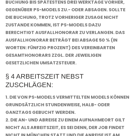
BUCHUNG BIS SPÄTESTENS DREI WERKTAGE VORHER,
GEGENÜBER PS-MODELS ZU.- ODER ABSAGEN. SOLLTE
DIE BUCHUNG, TROTZ VORHERIGER ZUSAGE NICHT
ZUSTANDE KOMMEN, IST PS-MODELS DAZU
BERECHTIGT AUSFALLHONORAR ZU VERLANGEN. DAS
AUSFALLHONORAR BETRÄGT BEI ABSAGE 50 % (IN
WORTEN: FÜNFZIG PROZENT) DES VEREINBARTEN
GESAMTHONORARS ZZGL. DER JEWEILIGEN
GESETZLICHEN UMSATZSTEUER.
§ 4 ARBEITSZEIT NEBST
ZUSCHLÄGEN:
1. DIE VON PS-MODELS VERMITTELTEN MODELS KÖNNEN
GRUNDSÄTZLICH STUNDENWEISE, HALB- ODER
GANZTAGS GEBUCHT WERDEN.
2. DIE AN- UND ABREISE ZU EINEM AUFNAHMEORT GILT
NICHT ALS ARBEITSZEIT, ES SEI DENN, DER JOB FINDET
NICHT IN MÜNCHEN STATT UND DIE ANREISE IST AM