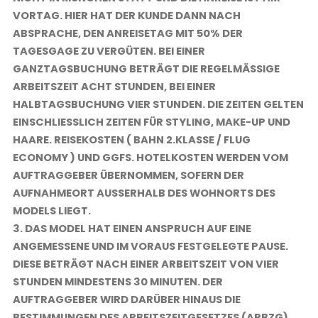
VORTAG. HIER HAT DER KUNDE DANN NACH
ABSPRACHE, DEN ANREISETAG MIT 50% DER
TAGESGAGE ZU VERGÜTEN. BEI EINER
GANZTAGSBUCHUNG BETRÄGT DIE REGELMÄSSIGE A
RBEITSZEIT ACHT STUNDEN, BEI EINER H
ALBTAGSBUCHUNG VIER STUNDEN. DIE ZEITEN GELTEN E
INSCHLIESSLICH ZEITEN FÜR STYLING, MAKE-UP UND HA
ARE. REISEKOSTEN ( BAHN 2.KLASSE / FLUG EC
ONOMY ) UND GGFS. HOTELKOSTEN WERDEN VOM AU
FTRAGGEBER ÜBERNOMMEN, SOFERN DER AU
FNAHMEORT AUSSERHALB DES WOHNORTS DES MOD
ELS LIEGT.
3. DAS MODEL HAT EINEN ANSPRUCH AUF EINE
ANGEMESSENE UND IM VORAUS FESTGELEGTE PAUSE.
DIESE BETRÄGT NACH EINER ARBEITSZEIT VON VIER
STUNDEN MINDESTENS 30 MINUTEN. DER
AUFTRAGGEBER WIRD DARÜBER HINAUS DIE
BESTIMMUNGEN DES ARBEITSZEITGESETZES (ARBZG)