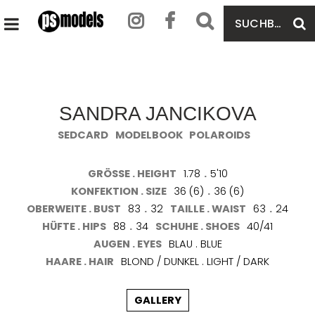
SUCHBEGRIFF
S
HAUPTMENÜ
EINGEBEN
ÖFFNEN
SANDRA JANCIKOVA
SEDCARD
MODELBOOK
POLAROIDS
GRÖSSE . HEIGHT
1.78
.
5'10
KONFEKTION . SIZE
36 (6)
.
36 (6)
OBERWEITE . BUST
83
.
32
TAILLE . WAIST
63
.
24
HÜFTE . HIPS
88
.
34
SCHUHE . SHOES
40/41
AUGEN . EYES
BLAU . BLUE
HAARE . HAIR
BLOND / DUNKEL . LIGHT / DARK
GALLERY