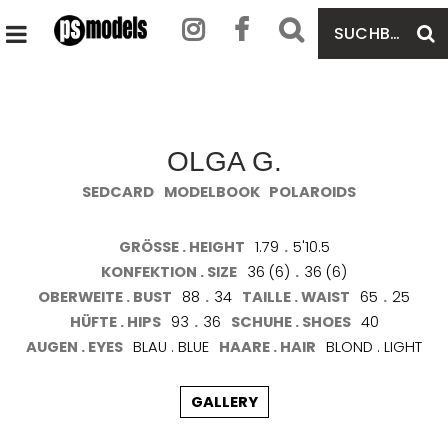
SUCHBEGRIFF
S
HAUPTMENÜ
EINGEBEN
ÖFFNEN
OLGA G.
SEDCARD
MODELBOOK
POLAROIDS
GRÖSSE . HEIGHT
1.79
.
5'10.5
KONFEKTION . SIZE
36 (6)
.
36 (6)
OBERWEITE . BUST
88
.
34
TAILLE . WAIST
65
.
25
HÜFTE . HIPS
93
.
36
SCHUHE . SHOES
40
AUGEN . EYES
BLAU . BLUE
HAARE . HAIR
BLOND . LIGHT
GALLERY