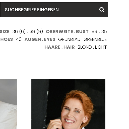
SUCHBEGRIFF
Suchen
EINGEBEN
SIZE
36 (6)
.
38 (8)
OBERWEITE . BUST
89
.
35
SHOES
40
AUGEN . EYES
GRÜNBLAU . GREENBLUE
HAARE . HAIR
BLOND . LIGHT