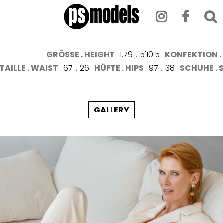
GRÖSSE . HEIGHT
1.79
.
5'10.5
KONFEKTION . 
TAILLE . WAIST
67
.
26
HÜFTE . HIPS
97
.
38
SCHUHE . 
GALLERY