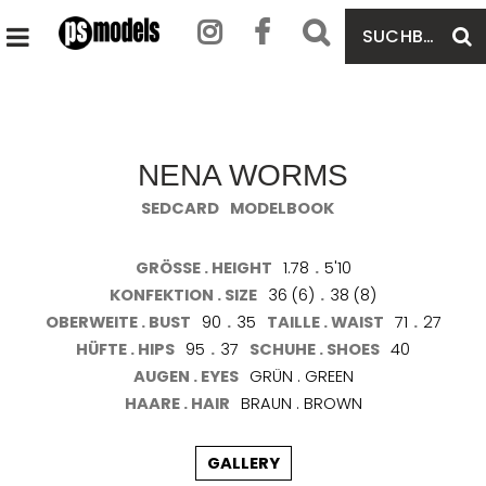
SUCHBEGRIFF
S
HAUPTMENÜ
EINGEBEN
ÖFFNEN
NENA WORMS
SEDCARD
MODELBOOK
GRÖSSE . HEIGHT
1.78
.
5'10
KONFEKTION . SIZE
36 (6)
.
38 (8)
OBERWEITE . BUST
90
.
35
TAILLE . WAIST
71
.
27
HÜFTE . HIPS
95
.
37
SCHUHE . SHOES
40
AUGEN . EYES
GRÜN . GREEN
HAARE . HAIR
BRAUN . BROWN
GALLERY