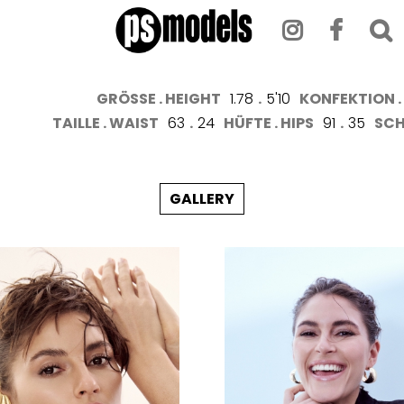
GRÖSSE . HEIGHT
1.78
.
5'10
KONFEKTION . 
TAILLE . WAIST
63
.
24
HÜFTE . HIPS
91
.
35
SCH
GALLERY