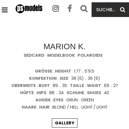
SUCHBEGRIFF
S
HAUPTMENÜ
EINGEBEN
ÖFFNEN
MARION K.
SEDCARD
MODELBOOK
POLAROIDS
GRÖSSE . HEIGHT
1.77
.
5'9.5
KONFEKTION . SIZE
36 (6)
.
36 (6)
OBERWEITE . BUST
89
.
35
TAILLE . WAIST
69
.
27
HÜFTE . HIPS
88
.
34
SCHUHE . SHOES
40
AUGEN . EYES
GRÜN . GREEN
HAARE . HAIR
BLOND / HELL . LIGHT / LIGHT
GALLERY