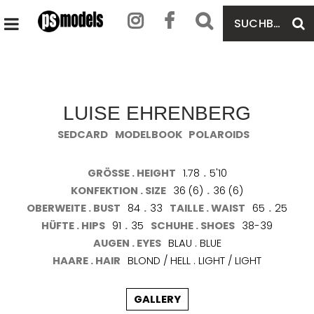
SUCHBEGRIFF
S
HAUPTMENÜ
EINGEBEN
ÖFFNEN
LUISE EHRENBERG
SEDCARD
MODELBOOK
POLAROIDS
GRÖSSE . HEIGHT
1.78
.
5'10
KONFEKTION . SIZE
36 (6)
.
36 (6)
OBERWEITE . BUST
84
.
33
TAILLE . WAIST
65
.
25
HÜFTE . HIPS
91
.
35
SCHUHE . SHOES
38-39
AUGEN . EYES
BLAU . BLUE
HAARE . HAIR
BLOND / HELL . LIGHT / LIGHT
GALLERY