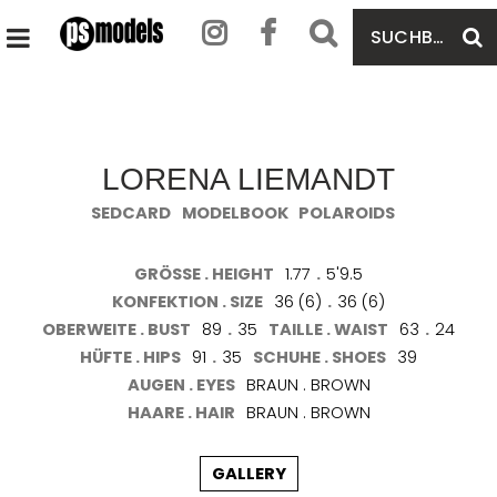
SUCHBEGRIFF
S
HAUPTMENÜ
EINGEBEN
ÖFFNEN
LORENA LIEMANDT
SEDCARD
MODELBOOK
POLAROIDS
GRÖSSE . HEIGHT
1.77
.
5'9.5
KONFEKTION . SIZE
36 (6)
.
36 (6)
OBERWEITE . BUST
89
.
35
TAILLE . WAIST
63
.
24
HÜFTE . HIPS
91
.
35
SCHUHE . SHOES
39
AUGEN . EYES
BRAUN . BROWN
HAARE . HAIR
BRAUN . BROWN
GALLERY