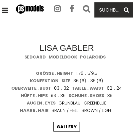
SUCHBEGRIFF
S
HAUPTMENÜ
EINGEBEN
ÖFFNEN
LISA GABLER
SEDCARD
MODELBOOK
POLAROIDS
GRÖSSE . HEIGHT
1.76
.
5'9.5
KONFEKTION . SIZE
36 (6)
.
36 (6)
OBERWEITE . BUST
83
.
32
TAILLE . WAIST
62
.
24
HÜFTE . HIPS
93
.
36
SCHUHE . SHOES
39
AUGEN . EYES
GRÜNBLAU . GREENBLUE
HAARE . HAIR
BRAUN / HELL . BROWN / LIGHT
GALLERY