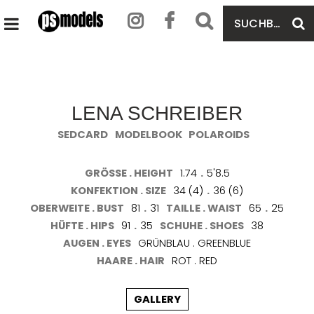
SUCHBEGRIFF
S
HAUPTMENÜ
EINGEBEN
ÖFFNEN
LENA SCHREIBER
SEDCARD
MODELBOOK
POLAROIDS
GRÖSSE . HEIGHT
1.74
.
5'8.5
KONFEKTION . SIZE
34 (4)
.
36 (6)
OBERWEITE . BUST
81
.
31
TAILLE . WAIST
65
.
25
HÜFTE . HIPS
91
.
35
SCHUHE . SHOES
38
AUGEN . EYES
GRÜNBLAU . GREENBLUE
HAARE . HAIR
ROT . RED
GALLERY