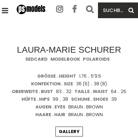
SUCHBEGRIFF
S
HAUPTMENÜ
EINGEBEN
ÖFFNEN
LAURA-MARIE SCHURER
SEDCARD
MODELBOOK
POLAROIDS
GRÖSSE . HEIGHT
1.76
.
5'9.5
KONFEKTION . SIZE
36 (6)
.
38 (8)
OBERWEITE . BUST
83
.
32
TAILLE . WAIST
64
.
25
HÜFTE . HIPS
99
.
38
SCHUHE . SHOES
39
AUGEN . EYES
BRAUN . BROWN
HAARE . HAIR
BRAUN . BROWN
GALLERY