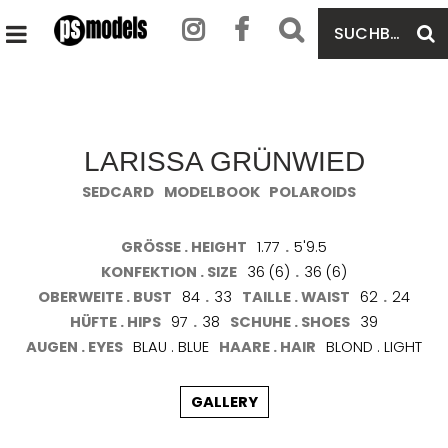
SUCHBEGRIFF
S
HAUPTMENÜ
EINGEBEN
ÖFFNEN
LARISSA GRÜNWIED
SEDCARD
MODELBOOK
POLAROIDS
GRÖSSE . HEIGHT
1.77
.
5'9.5
KONFEKTION . SIZE
36 (6)
.
36 (6)
OBERWEITE . BUST
84
.
33
TAILLE . WAIST
62
.
24
HÜFTE . HIPS
97
.
38
SCHUHE . SHOES
39
AUGEN . EYES
BLAU . BLUE
HAARE . HAIR
BLOND . LIGHT
GALLERY