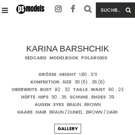
SUCHBEGRIFF
S
HAUPTMENÜ
EINGEBEN
ÖFFNEN
KARINA BARSHCHIK
SEDCARD
MODELBOOK
POLAROIDS
GRÖSSE . HEIGHT
1.80
.
5'11
KONFEKTION . SIZE
36 (6)
.
36 (6)
OBERWEITE . BUST
82
.
32
TAILLE . WAIST
60
.
23
HÜFTE . HIPS
90
.
35
SCHUHE . SHOES
39
AUGEN . EYES
BRAUN . BROWN
HAARE . HAIR
BRAUN / DUNKEL . BROWN / DARK
GALLERY