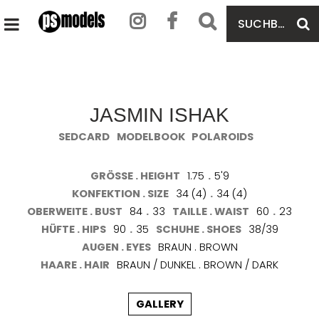
SUCHBEGRIFF
S
HAUPTMENÜ
EINGEBEN
ÖFFNEN
JASMIN ISHAK
SEDCARD
MODELBOOK
POLAROIDS
GRÖSSE . HEIGHT
1.75
.
5'9
KONFEKTION . SIZE
34 (4)
.
34 (4)
OBERWEITE . BUST
84
.
33
TAILLE . WAIST
60
.
23
HÜFTE . HIPS
90
.
35
SCHUHE . SHOES
38/39
AUGEN . EYES
BRAUN . BROWN
HAARE . HAIR
BRAUN / DUNKEL . BROWN / DARK
GALLERY