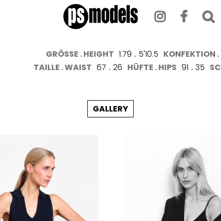
GRÖSSE . HEIGHT
1.79
.
5'10.5
KONFEKTION . 
TAILLE . WAIST
67
.
26
HÜFTE . HIPS
91
.
35
SC
GALLERY