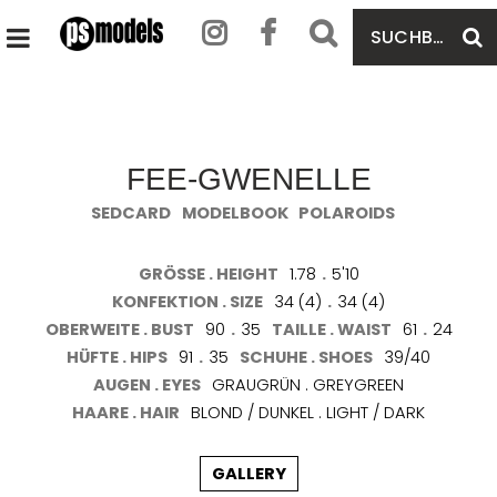
SUCHBEGRIFF
S
HAUPTMENÜ
EINGEBEN
ÖFFNEN
FEE-GWENELLE
SEDCARD
MODELBOOK
POLAROIDS
GRÖSSE . HEIGHT
1.78
.
5'10
KONFEKTION . SIZE
34 (4)
.
34 (4)
OBERWEITE . BUST
90
.
35
TAILLE . WAIST
61
.
24
HÜFTE . HIPS
91
.
35
SCHUHE . SHOES
39/40
AUGEN . EYES
GRAUGRÜN . GREYGREEN
HAARE . HAIR
BLOND / DUNKEL . LIGHT / DARK
GALLERY