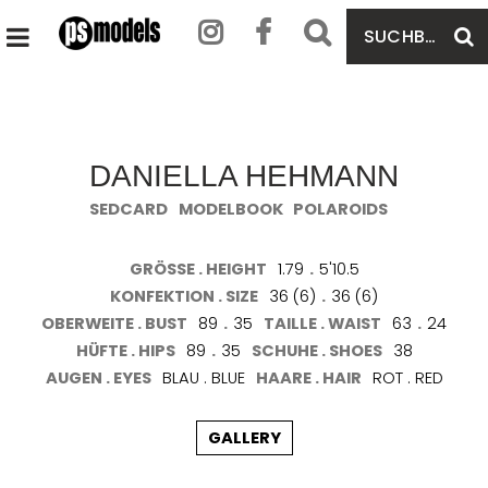
SUCHBEGRIFF
S
HAUPTMENÜ
EINGEBEN
ÖFFNEN
DANIELLA HEHMANN
SEDCARD
MODELBOOK
POLAROIDS
GRÖSSE . HEIGHT
1.79
.
5'10.5
KONFEKTION . SIZE
36 (6)
.
36 (6)
OBERWEITE . BUST
89
.
35
TAILLE . WAIST
63
.
24
HÜFTE . HIPS
89
.
35
SCHUHE . SHOES
38
AUGEN . EYES
BLAU . BLUE
HAARE . HAIR
ROT . RED
GALLERY