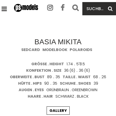
SUCHBEGRIFF
S
HAUPTMENÜ
EINGEBEN
ÖFFNEN
BASIA MIKITA
SEDCARD
MODELBOOK
POLAROIDS
GRÖSSE . HEIGHT
1.74
.
5'8.5
KONFEKTION . SIZE
36 (6)
.
36 (6)
OBERWEITE . BUST
89
.
35
TAILLE . WAIST
68
.
26
HÜFTE . HIPS
90
.
35
SCHUHE . SHOES
39
AUGEN . EYES
GRÜNBRAUN . GREENBROWN
HAARE . HAIR
SCHWARZ . BLACK
GALLERY