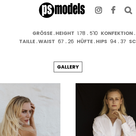
GRÖSSE . HEIGHT
1.78
.
5'10
KONFEKTION . 
TAILLE . WAIST
67
.
26
HÜFTE . HIPS
94
.
37
SC
GALLERY