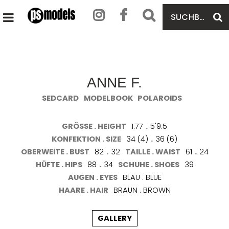
SUCHBEGRIFF
S
HAUPTMENÜ
EINGEBEN
ÖFFNEN
ANNE F.
SEDCARD
MODELBOOK
POLAROIDS
GRÖSSE . HEIGHT
1.77
.
5'9.5
KONFEKTION . SIZE
34 (4)
.
36 (6)
OBERWEITE . BUST
82
.
32
TAILLE . WAIST
61
.
24
HÜFTE . HIPS
88
.
34
SCHUHE . SHOES
39
AUGEN . EYES
BLAU . BLUE
HAARE . HAIR
BRAUN . BROWN
GALLERY