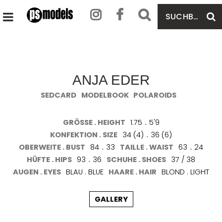
SUCHBEGRIFF
S
HAUPTMENÜ
EINGEBEN
ÖFFNEN
ANJA EDER
SEDCARD
MODELBOOK
POLAROIDS
GRÖSSE . HEIGHT
1.75
.
5'9
KONFEKTION . SIZE
34 (4)
.
36 (6)
OBERWEITE . BUST
84
.
33
TAILLE . WAIST
63
.
24
HÜFTE . HIPS
93
.
36
SCHUHE . SHOES
37 / 38
AUGEN . EYES
BLAU . BLUE
HAARE . HAIR
BLOND . LIGHT
GALLERY