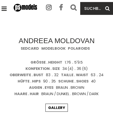
SUCHBEGRIFF
S
HAUPTMENÜ
EINGEBEN
ÖFFNEN
ANDREEA MOLDOVAN
SEDCARD
MODELBOOK
POLAROIDS
GRÖSSE . HEIGHT
1.76
.
5'9.5
KONFEKTION . SIZE
34 (4)
.
36 (6)
OBERWEITE . BUST
83
.
32
TAILLE . WAIST
63
.
24
HÜFTE . HIPS
90
.
35
SCHUHE . SHOES
40
AUGEN . EYES
BRAUN . BROWN
HAARE . HAIR
BRAUN / DUNKEL . BROWN / DARK
GALLERY