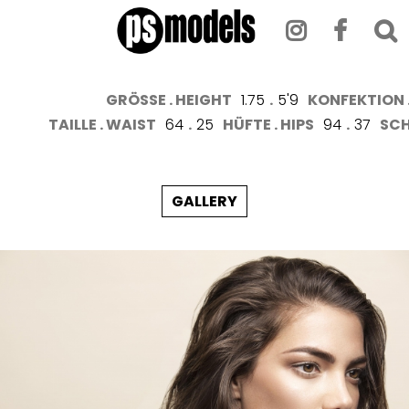
GRÖSSE . HEIGHT
1.75
.
5'9
KONFEKTION .
TAILLE . WAIST
64
.
25
HÜFTE . HIPS
94
.
37
SCH
GALLERY