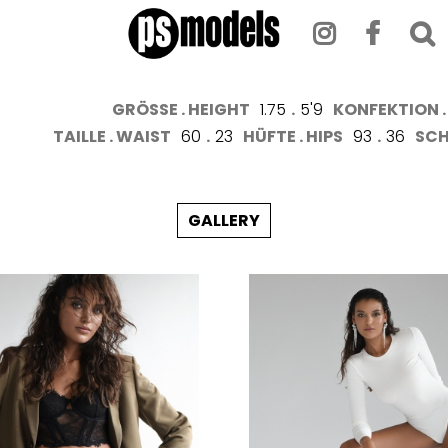
GRÖSSE . HEIGHT
1.75
.
5'9
KONFEKTION . 
TAILLE . WAIST
60
.
23
HÜFTE . HIPS
93
.
36
SCH
GALLERY