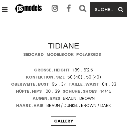
SUCHBEGRIFF
S
HAUPTMENÜ
EINGEBEN
ÖFFNEN
TIDIANE
SEDCARD
MODELBOOK
POLAROIDS
GRÖSSE . HEIGHT
1.89
.
6'2.5
KONFEKTION . SIZE
50 (40)
.
50 (40)
OBERWEITE . BUST
95
.
37
TAILLE . WAIST
84
.
33
HÜFTE . HIPS
100
.
39
SCHUHE . SHOES
44/45
AUGEN . EYES
BRAUN . BROWN
HAARE . HAIR
BRAUN / DUNKEL . BROWN / DARK
GALLERY