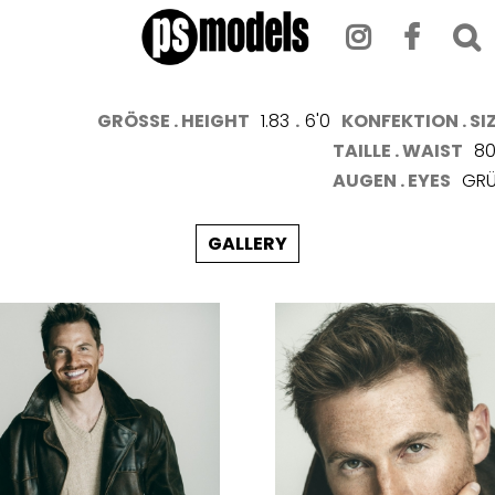
GRÖSSE . HEIGHT
1.83
.
6'0
KONFEKTION . SI
TAILLE . WAIST
8
AUGEN . EYES
GRÜ
GALLERY