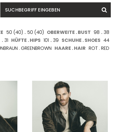
SUCHBEGRIFF
Suchen
EINGEBEN
ZE
50 (40)
.
50 (40)
OBERWEITE . BUST
98
.
38
0
.
31
HÜFTE . HIPS
101
.
39
SCHUHE . SHOES
44
NBRAUN . GREENBROWN
HAARE . HAIR
ROT . RED