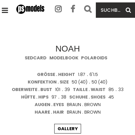
SUCHBEGRIFF
S
HAUPTMENÜ
EINGEBEN
ÖFFNEN
NOAH
SEDCARD
MODELBOOK
POLAROIDS
GRÖSSE . HEIGHT
1.87
.
6'1.5
KONFEKTION . SIZE
50 (40)
.
50 (40)
OBERWEITE . BUST
101
.
39
TAILLE . WAIST
85
.
33
HÜFTE . HIPS
97
.
38
SCHUHE . SHOES
45
AUGEN . EYES
BRAUN . BROWN
HAARE . HAIR
BRAUN . BROWN
GALLERY