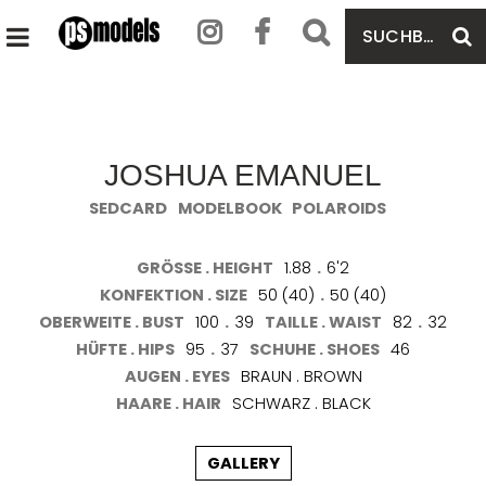
SUCHBEGRIFF
S
HAUPTMENÜ
EINGEBEN
ÖFFNEN
JOSHUA EMANUEL
SEDCARD
MODELBOOK
POLAROIDS
GRÖSSE . HEIGHT
1.88
.
6'2
KONFEKTION . SIZE
50 (40)
.
50 (40)
OBERWEITE . BUST
100
.
39
TAILLE . WAIST
82
.
32
HÜFTE . HIPS
95
.
37
SCHUHE . SHOES
46
AUGEN . EYES
BRAUN . BROWN
HAARE . HAIR
SCHWARZ . BLACK
GALLERY