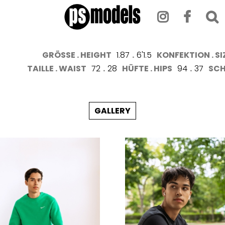
GRÖSSE . HEIGHT
1.87
.
6'1.5
KONFEKTION . SI
TAILLE . WAIST
72
.
28
HÜFTE . HIPS
94
.
37
SCH
GALLERY