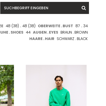
SUCHBEGRIFF
Suchen
EINGEBEN
ZE
48 (38)
.
48 (38)
OBERWEITE . BUST
87
.
34
UHE . SHOES
44
AUGEN . EYES
BRAUN . BROWN
HAARE . HAIR
SCHWARZ . BLACK