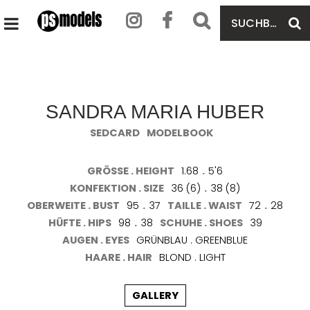
SUCHBEGRIFF
S
HAUPTMENÜ
EINGEBEN
ÖFFNEN
SANDRA MARIA HUBER
SEDCARD
MODELBOOK
GRÖSSE . HEIGHT
1.68
.
5'6
KONFEKTION . SIZE
36 (6)
.
38 (8)
OBERWEITE . BUST
95
.
37
TAILLE . WAIST
72
.
28
HÜFTE . HIPS
98
.
38
SCHUHE . SHOES
39
AUGEN . EYES
GRÜNBLAU . GREENBLUE
HAARE . HAIR
BLOND . LIGHT
GALLERY