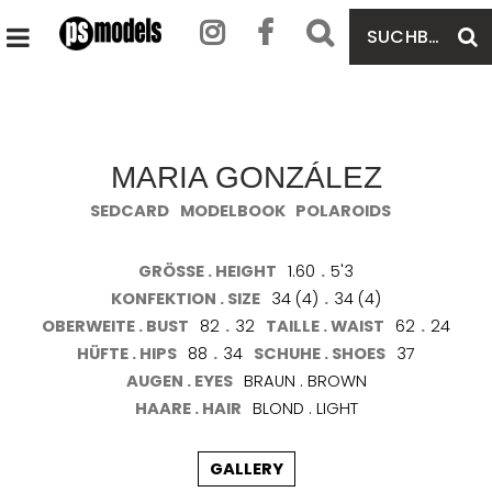
SUCHBEGRIFF
S
HAUPTMENÜ
EINGEBEN
ÖFFNEN
MARIA GONZÁLEZ
SEDCARD
MODELBOOK
POLAROIDS
GRÖSSE . HEIGHT
1.60
.
5'3
KONFEKTION . SIZE
34 (4)
.
34 (4)
OBERWEITE . BUST
82
.
32
TAILLE . WAIST
62
.
24
HÜFTE . HIPS
88
.
34
SCHUHE . SHOES
37
AUGEN . EYES
BRAUN . BROWN
HAARE . HAIR
BLOND . LIGHT
GALLERY