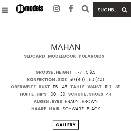
SUCHBEGRIFF
S
HAUPTMENÜ
EINGEBEN
ÖFFNEN
MAHAN
SEDCARD
MODELBOOK
POLAROIDS
GRÖSSE . HEIGHT
1.77
.
5'9.5
KONFEKTION . SIZE
50 (40)
.
50 (40)
OBERWEITE . BUST
115
.
45
TAILLE . WAIST
100
.
39
HÜFTE . HIPS
100
.
39
SCHUHE . SHOES
44
AUGEN . EYES
BRAUN . BROWN
HAARE . HAIR
SCHWARZ . BLACK
GALLERY