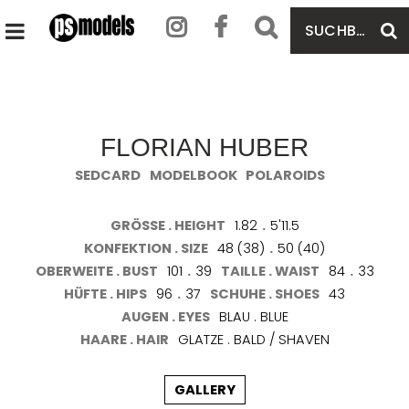
SUCHBEGRIFF
S
HAUPTMENÜ
EINGEBEN
ÖFFNEN
FLORIAN HUBER
SEDCARD
MODELBOOK
POLAROIDS
GRÖSSE . HEIGHT
1.82
.
5'11.5
KONFEKTION . SIZE
48 (38)
.
50 (40)
OBERWEITE . BUST
101
.
39
TAILLE . WAIST
84
.
33
HÜFTE . HIPS
96
.
37
SCHUHE . SHOES
43
AUGEN . EYES
BLAU . BLUE
HAARE . HAIR
GLATZE . BALD / SHAVEN
GALLERY