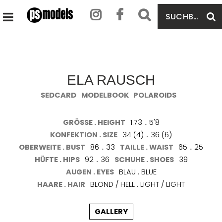
SUCHBEGRIFF
S
HAUPTMENÜ
EINGEBEN
ÖFFNEN
ELA RAUSCH
SEDCARD
MODELBOOK
POLAROIDS
GRÖSSE . HEIGHT
1.73
.
5'8
KONFEKTION . SIZE
34 (4)
.
36 (6)
OBERWEITE . BUST
86
.
33
TAILLE . WAIST
65
.
25
HÜFTE . HIPS
92
.
36
SCHUHE . SHOES
39
AUGEN . EYES
BLAU . BLUE
HAARE . HAIR
BLOND / HELL . LIGHT / LIGHT
GALLERY