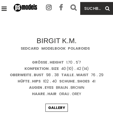
SUCHBEGRIFF
S
HAUPTMENÜ
EINGEBEN
ÖFFNEN
BIRGIT K.M.
SEDCARD
MODELBOOK
POLAROIDS
GRÖSSE . HEIGHT
1.70
.
5'7
KONFEKTION . SIZE
40 (10)
.
42 (14)
OBERWEITE . BUST
98
.
38
TAILLE . WAIST
76
.
29
HÜFTE . HIPS
102
.
40
SCHUHE . SHOES
41
AUGEN . EYES
BRAUN . BROWN
HAARE . HAIR
GRAU . GREY
GALLERY