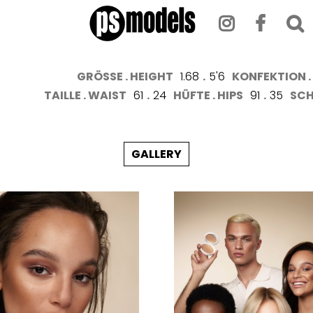
GRÖSSE . HEIGHT
1.68
.
5'6
KONFEKTION . 
TAILLE . WAIST
61
.
24
HÜFTE . HIPS
91
.
35
SCH
GALLERY